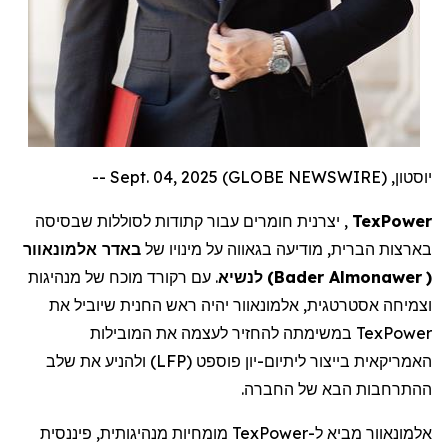
יוסטון, Sept. 04, 2025 (GLOBE NEWSWIRE) --
TexPower
,
יצרנית חומרים עבור
קתודות
לסוללות שבסיסה
בארצות הברית, מודיעה בגאווה על מינויו של
באדר
אלמונאוור
(
Almonawer
Bader
)
לנשיא
. עם רקורד מוכח של מנהיגות
וצמיחה אסטרטגית,
אלמונאוור
יהיה ראש החנית שיוביל את
TexPower
במשימתה להחזיר לעצמה את המובילות
האמריקאית בייצור ליתיום-יון פוספט (
LFP
) ולהניע את שלב
ההתרחבות הבא של החברה.
אלמונאוור מביא ל-
TexPower
מומחיות מנהיגותית, פיננסית