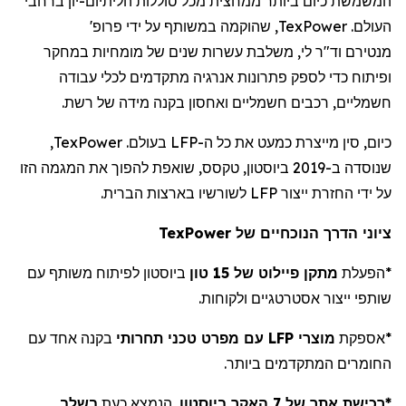
המשמשת כיום ביותר ממחצית מכל סוללות הליתיום-יון ברחבי
העולם.
TexPower
, שהוקמה במשותף על ידי פרופ'
מנטירם
וד"ר לי, משלבת עשרות שנים של מומחיות במחקר
ופיתוח כדי לספק פתרונות אנרגיה מתקדמים לכלי עבודה
חשמליים, רכבים חשמליים ואחסון בקנה מידה של רשת.
כיום, סין מייצרת כמעט את כל ה-LFP בעולם.
TexPower
,
שנוסדה ב-2019 ביוסטון, טקסס, שואפת להפוך את המגמה הזו
על ידי החזרת ייצור LFP לשורשיו בארצות הברית.
ציוני
הדרך
הנוכחיים
של
TexPower
*
הפעלת
מתקן פיילוט של 15 טון
ביוסטון לפיתוח משותף עם
שותפי ייצור אסטרטגיים ולקוחות.
*
אספקת
מוצרי LFP עם מפרט טכני תחרותי
בקנה אחד עם
החומרים המתקדמים ביותר.
*רכישת
אתר של 7
האקר
ביוסטון
, הנמצא כעת
בשלב