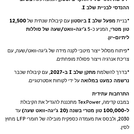
ההנדסי לבניית שלב I
.
*
בניית
מפעל שלב I ביוסטון
עם קיבולת שנתית של
12,500
טון מטרי
, המניע כ-5
ג'יגה-וואט
/
שעה של סוללות
ליתיום-יון
.
*
פיתוח מסלול ייצור מיטבי לקנה מידה של ג
'
יגה-וואט/שעה, עם
צריכת אנרגיה וייצור פסולת מופחתים.
*
בדרך להשלמת
מתקן שלב I ב-2027
, עם קיבולת שכבר
נרשמה כמעט במלואה
על ידי לקוחות אסטרטגיים.
התרחבות עתידית
במבט קדימה,
TexPower
מתכננת להגדיל את הקיבולת
ל-100,000 טון מטרי בשנה (20
ג'יגה-וואט שעה
)
עד
2030, ולבסס את מעמדה כספקית מובילה של חומרי LFP מחוץ
לסין.