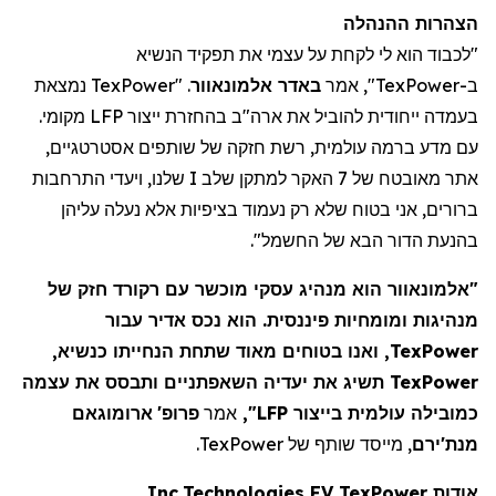
הצהרות
ההנהלה
"לכבוד הוא לי לקחת על עצמי את תפקיד הנשיא
ב-
TexPower
", אמר
באדר
אלמונאוור
. "
TexPower
נמצאת
בעמדה ייחודית להוביל את ארה"ב בהחזרת ייצור LFP מקומי.
עם מדע ברמה עולמית,
רשת
חזק
ה
של שותפים אסטרטגיים,
אתר מאובטח של 7
האקר
למתקן שלב I שלנו, ויעדי התרחבות
ברורים, אני בטוח שלא רק נעמוד בציפיות אלא נעלה עליהן
בהנעת הדור הבא של החשמל".
"
אלמונאוור
הוא מנהיג עסקי מוכשר עם רקורד חזק של
מנהיגות ומומחיות פיננסית. הוא נכס אדיר עבור
TexPower
, ואנו בטוחים מאוד שתחת הנחייתו כנשיא,
TexPower
תשיג את יעדיה השאפתניים ותבסס את עצמה
כמובילה עולמית בייצור LFP",
אמר
פרופ'
ארומוגאם
מנת'ירם
, מייסד שותף של
TexPower
.
אודות
TexPower
EV
Technologies
Inc