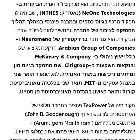
ותפעולית נרחבת. כיום הוא מכהן
כיו"ר ועדת הביקורת ב-
NeOnc Technologies
(נאסד"ק:
$NTHI
)
, שם
היה לו
תפקיד מרכזי
בגיוס כספים ובמבנה פיננסי במהלך תהליך
ההנפקה לציבור של החברה
, וממשיך להוביל כיו"ר ועדת
הביקורת. הוא גם חבר
בדירקטוריון של
Neuromena
ו-
Arabian Group of Companies
. הרקע המקצועי שלו
כולל
ייעוץ ניהולי ב-
McKinsey & Company
ובנקאות השקעות ב-
Citigroup
, שם התמקד בגיוס הון
ומיזוגים ורכישות במגזר האנרגיה.
לאלמונאוור
תואר שני
במנהל עסקים מ-
MIT
, תואר שני בכלכלה מאוניברסיטת
קורנל ותואר ראשון בהנדסה מאוניברסיטת פן סטייט
.
מקורותיה של
TexPower
נעוצים במחקר חלוצי של
הפרופסורים ג'ון ב.
גודאינף
(
John B. Goodenough
)
וארומוגם
מנת'יראם
(
Arumugam Manthiram
)
-
שתגליותיהם בשנות ה-80 וה-90 פתחו את טכנולוגיית LFP,