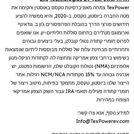
TexPower
צמחה מאוניברסיטת טקסס באוסטין והקימה את
מטה החברה ביוסטון, טקסס, ב-2020, והיא ממשיה להציע
חידושים פורצי הדרך בהובלת הפרופסורים ג'ון ב.
גודאינף
וארומוגם
מנת'ירם
בתחום סוללות הליתיום-יון. אנו שואפים
לפרוס חומרי
קתודה
נטולי קובלט, בעלי ביצועים גבוהים
ותחרותיים מבחינת עלות של סוללות מבוססות ליתיום שנמצאות
בשימוש ברחבי צפון אמריקה ומחוצה לה.
לקתודות
הניקל-מנגן
אלומיניום (
NMA
) נטולות הקובלט שלנו, הרשומות כפטנט, יש
אנרגיה גבוהה עד 15%
מקתודות
NCM/NCA
רגילות. אתר
הייצור שלנו ביוסטון, טקסס, מתמקד בפיתוח, מיטוב וייצור של
חומרי
קתודה
פעילים תואמי
IRA
עבור השוק הצפון אמריקאי
הצומח במהירות.
למידע נוסף, אנא צרו קשר:
Info@TexPowerev.com