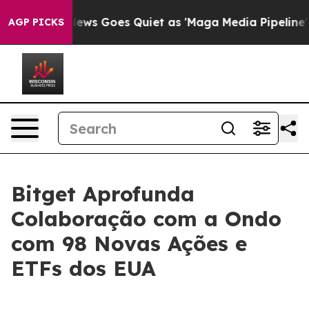
t
Fox News Goes Quiet as 'Maga Media Pipeline' Backfi
AGP PICKS
Bitget Aprofunda
Colaboração com a Ondo
com 98 Novas Ações e
ETFs dos EUA